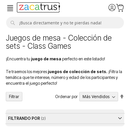
Buscar
Juegos de mesa - Colección de
sets - Class Games
¡Encuentra tu
juego de mesa
perfecto en este listado!
Te traemos los mejores
juegos de colección de sets.
¡Filtra la
temática que te interese, número y edad de los participantes y
encuentra el juego perfecto!
Fija
Ordenar por
Filtrar
Dir
De
FILTRANDO POR