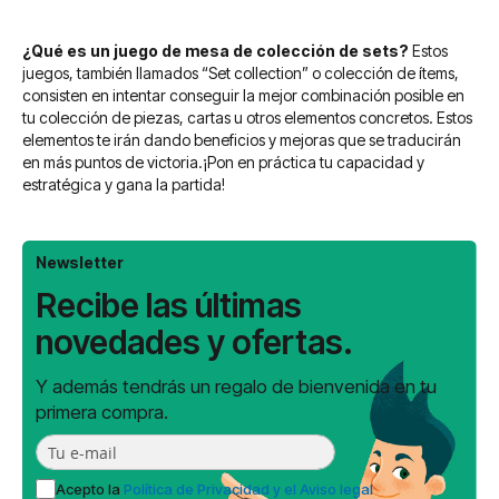
¿Qué es un juego de mesa de colección de sets?
Estos
juegos, también llamados “Set collection” o colección de ítems,
consisten en intentar conseguir la mejor combinación posible en
tu colección de piezas, cartas u otros elementos concretos. Estos
elementos te irán dando beneficios y mejoras que se traducirán
en más puntos de victoria.¡Pon en práctica tu capacidad y
estratégica y gana la partida!
Newsletter
Recibe las últimas
novedades y ofertas.
Y además tendrás un regalo de bienvenida en tu
primera compra.
Acepto la
Política de Privacidad y el Aviso legal