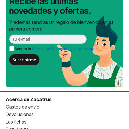
Recibe las últimas
novedades y ofertas.
Y además tendrás un regalo de bienvenida en tu
primera compra.
Acepto la
Política de Privacidad y el Aviso legal
Suscribirme
Acerca de Zacatrus
Gastos de envío
Devoluciones
Las fichas