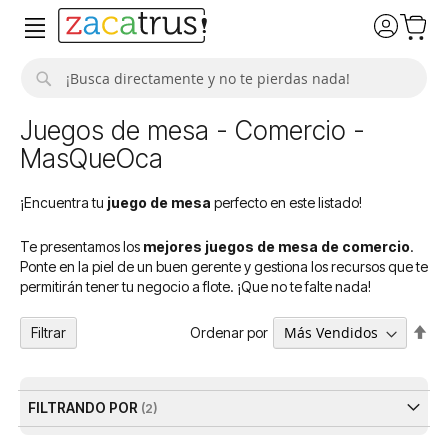
Buscar
Juegos de mesa - Comercio -
MasQueOca
¡Encuentra tu
juego de mesa
perfecto en este listado!
Te presentamos los
mejores juegos de mesa de comercio
.
Ponte en la piel de un buen gerente y gestiona los recursos que te
permitirán tener tu negocio a flote. ¡Que no te falte nada!
Fija
Ordenar por
Filtrar
Dir
De
FILTRANDO POR