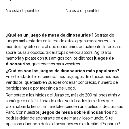
No está disponible
No está disponible
¿Qué es un juego de mesa de dinosaurios?
Se trata de
juegos ambientados en la era de estos gigantescos seres. Un
mundo muy diferente al que conocemos actualmente. Interésate
sobre los saurópodos, triceratops o velociraptors. Agiliza tu
memoria y pícate con tus amigos con los distintos
juegos de
dinosaurios
que tenemos para vosotros.
¿Cuáles son los juegos de dinosaurios más populares?
En este listado te recomendamos los juegos de dinosaurios más
vendidos, que también puedes ordenar por precio, número de
participantes o por mecánica de juego.
Remóntate a los inicios del Jurásico, más de 200 millones atrás y
sumérgete en la historia de estos vertebrados terrestres que
dominaban la tierra, sintiéndote como en una película de Jurassic
Park.
Con nuestros
juegos de mesa sobre dinosaurios
no
podrás dejar de adentrarte en este maravilloso mundo. Si te
apasiona el mundo de los dinosaurios este es tu sitio. ¡Prepárate!