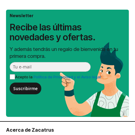
Newsletter
Recibe las últimas
novedades y ofertas.
Y además tendrás un regalo de bienvenida en tu
primera compra.
Acepto la
Política de Privacidad y el Aviso legal
Suscribirme
Acerca de Zacatrus