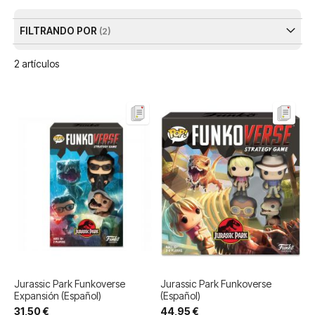
De
FILTRANDO POR
2
artículos
Jurassic Park Funkoverse
Jurassic Park Funkoverse
Expansión (Español)
(Español)
31,50 €
44,95 €