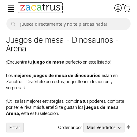
Buscar
Juegos de mesa - Dinosaurios -
Arena
¡Encuentra tu
juego de mesa
perfecto en este listado!
Los
mejores juegos de mesa de dinosaurios
están en
Zacatrus. ¡Diviértete con estos juegos llenos de acción y
sorpresas!
¡Utiliza las mejores estrategias, combina tus poderes, combate
por ser el rival más fuerte! Si te gustan los
juegos de mesa
Arena
, esta es tu selección.
Fija
Ordenar por
Filtrar
Dir