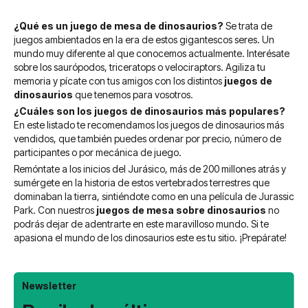
¿Qué es un juego de mesa de dinosaurios?
Se trata de
juegos ambientados en la era de estos gigantescos seres. Un
mundo muy diferente al que conocemos actualmente. Interésate
sobre los saurópodos, triceratops o velociraptors. Agiliza tu
memoria y pícate con tus amigos con los distintos
juegos de
dinosaurios
que tenemos para vosotros.
¿Cuáles son los juegos de dinosaurios más populares?
En este listado te recomendamos los juegos de dinosaurios más
vendidos, que también puedes ordenar por precio, número de
participantes o por mecánica de juego.
Remóntate a los inicios del Jurásico, más de 200 millones atrás y
sumérgete en la historia de estos vertebrados terrestres que
dominaban la tierra, sintiéndote como en una película de Jurassic
Park.
Con nuestros
juegos de mesa sobre dinosaurios
no
podrás dejar de adentrarte en este maravilloso mundo. Si te
apasiona el mundo de los dinosaurios este es tu sitio. ¡Prepárate!
Newsletter