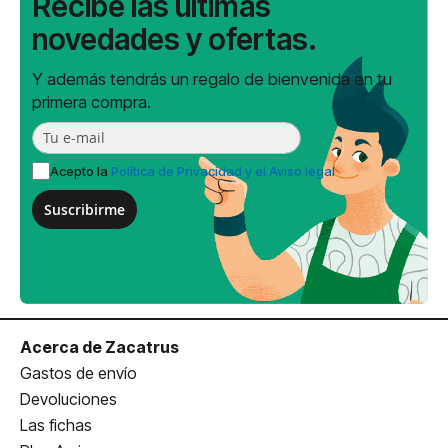
Recibe las últimas
novedades y ofertas.
Y además tendrás un regalo de bienvenida en tu
primera compra.
Acepto la
Política de Privacidad y el Aviso legal
Suscribirme
Acerca de Zacatrus
Gastos de envío
Devoluciones
Las fichas