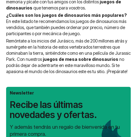
memoria y pícate con tus amigos con los distintos
juegos de
dinosaurios
que tenemos para vosotros.
¿Cuáles son los juegos de dinosaurios más populares?
En este listado te recomendamos los juegos de dinosaurios más
vendidos, que también puedes ordenar por precio, número de
participantes o por mecánica de juego.
Remóntate a los inicios del Jurásico, más de 200 millones atrás y
sumérgete en la historia de estos vertebrados terrestres que
dominaban la tierra, sintiéndote como en una película de Jurassic
Park.
Con nuestros
juegos de mesa sobre dinosaurios
no
podrás dejar de adentrarte en este maravilloso mundo. Si te
apasiona el mundo de los dinosaurios este es tu sitio. ¡Prepárate!
Newsletter
Recibe las últimas
novedades y ofertas.
Y además tendrás un regalo de bienvenida en tu
primera compra.