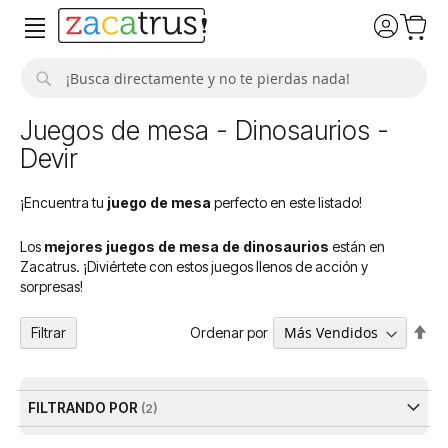
Buscar
Juegos de mesa - Dinosaurios -
Devir
¡Encuentra tu
juego de mesa
perfecto en este listado!
Los
mejores juegos de mesa de dinosaurios
están en
Zacatrus. ¡Diviértete con estos juegos llenos de acción y
sorpresas!
Fija
Ordenar por
Filtrar
Dir
De
FILTRANDO POR