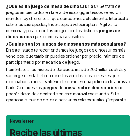
¿Qué es un juego de mesa de dinosaurios?
Se trata de
juegos ambientados en la era de estos gigantescos seres. Un
mundo muy diferente al que conocemos actualmente. Interésate
sobre los saurópodos, triceratops o velociraptors. Agiliza tu
memoria y pícate con tus amigos con los distintos
juegos de
dinosaurios
que tenemos para vosotros.
¿Cuáles son los juegos de dinosaurios más populares?
En este listado te recomendamos los juegos de dinosaurios más
vendidos, que también puedes ordenar por precio, número de
participantes o por mecánica de juego.
Remóntate a los inicios del Jurásico, más de 200 millones atrás y
sumérgete en la historia de estos vertebrados terrestres que
dominaban la tierra, sintiéndote como en una película de Jurassic
Park.
Con nuestros
juegos de mesa sobre dinosaurios
no
podrás dejar de adentrarte en este maravilloso mundo. Si te
apasiona el mundo de los dinosaurios este es tu sitio. ¡Prepárate!
Newsletter
Recibe las últimas