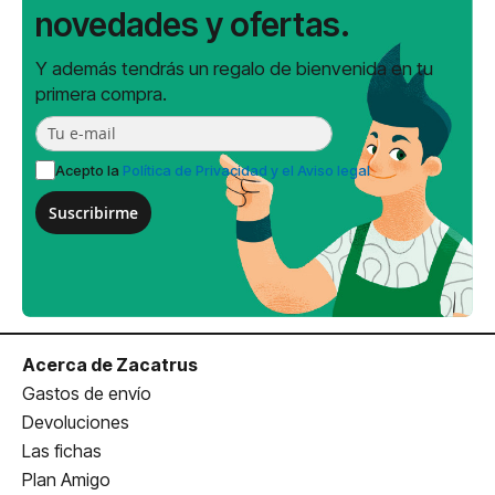
novedades y ofertas.
Y además tendrás un regalo de bienvenida en tu
primera compra.
Acepto la
Política de Privacidad y el Aviso legal
Suscribirme
Acerca de Zacatrus
Gastos de envío
Devoluciones
Las fichas
Plan Amigo