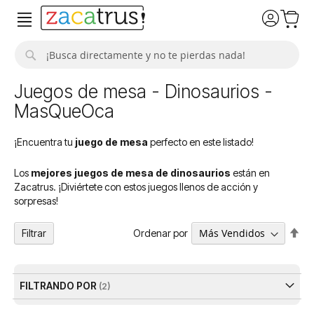
Buscar
Juegos de mesa - Dinosaurios -
MasQueOca
¡Encuentra tu
juego de mesa
perfecto en este listado!
Los
mejores juegos de mesa de dinosaurios
están en
Zacatrus. ¡Diviértete con estos juegos llenos de acción y
sorpresas!
Fija
Ordenar por
Filtrar
Dir
De
FILTRANDO POR