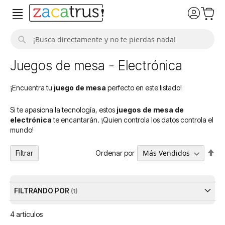
Buscar
Juegos de mesa - Electrónica
¡Encuentra tu
juego de mesa
perfecto en este listado!
Si te apasiona la tecnología, estos
juegos de mesa de
electrónica
te encantarán. ¡Quien controla los datos controla el
mundo!
Fija
Ordenar por
Filtrar
Dir
De
FILTRANDO POR
4
artículos