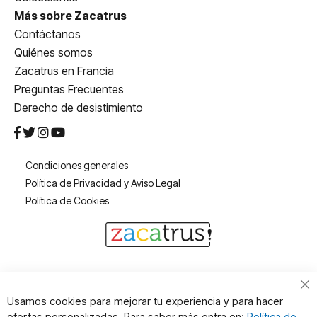
Más sobre Zacatrus
Contáctanos
Quiénes somos
Zacatrus en Francia
Preguntas Frecuentes
Derecho de desistimiento
Condiciones generales
Política de Privacidad y Aviso Legal
Política de Cookies
Cl
Usamos cookies para mejorar tu experiencia y para hacer
Co
ofertas personalizadas. Para saber más entra en:
Política de