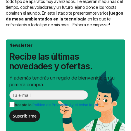
todo tipo de aparatos muy avanzados. Te esperan máquinas del
tiempo, coches voladores y un futuro lejano donde los robots
dominan el mundo. En este listado te presentamos varios
juegos
de mesa ambientados en la tecnología
en los que te
enfrentarás a todo tipo de misiones. ¡Es hora de empezar!
Newsletter
Recibe las últimas
novedades y ofertas.
Y además tendrás un regalo de bienvenida en tu
primera compra.
Acepto la
Política de Privacidad y el Aviso legal
Suscribirme