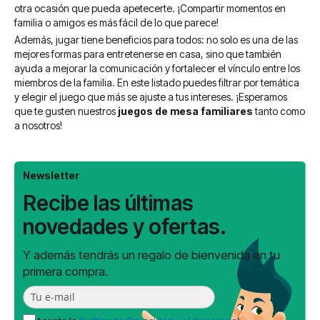
otra ocasión que pueda apetecerte. ¡Compartir momentos en
familia o amigos es más fácil de lo que parece!
Además, jugar tiene beneficios para todos: no solo es una de las
mejores formas para entretenerse en casa, sino que también
ayuda a mejorar la comunicación y fortalecer el vínculo entre los
miembros de la familia. En este listado puedes filtrar por temática
y elegir el juego que más se ajuste a tus intereses. ¡Esperamos
que te gusten nuestros
juegos de mesa familiares
tanto como
a nosotros!
Newsletter
Recibe las últimas
novedades y ofertas.
Y además tendrás un regalo de bienvenida en tu
primera compra.