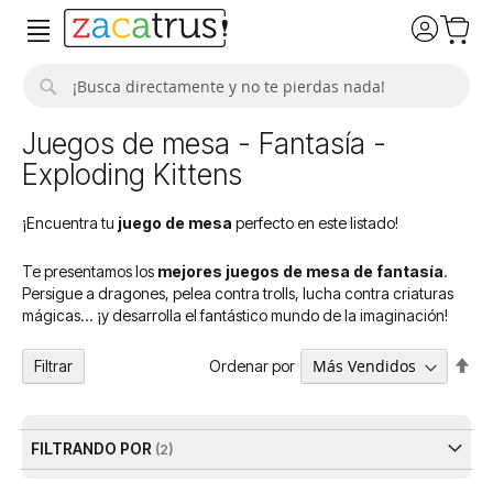
Buscar
Juegos de mesa - Fantasía -
Exploding Kittens
¡Encuentra tu
juego de mesa
perfecto en este listado!
Te presentamos los
mejores juegos de mesa de fantasía
.
Persigue a dragones, pelea contra trolls, lucha contra criaturas
mágicas... ¡y desarrolla el fantástico mundo de la imaginación!
Fija
Ordenar por
Filtrar
Dir
De
FILTRANDO POR