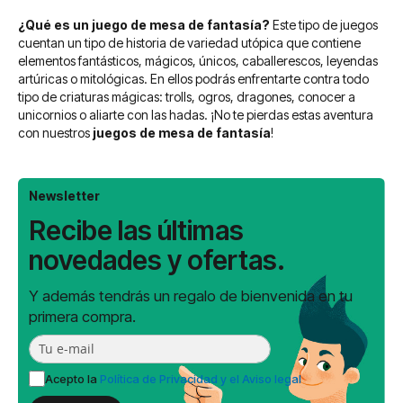
¿Qué es un juego de mesa de fantasía?
Este tipo de juegos
cuentan un tipo de historia de variedad utópica que contiene
elementos fantásticos, mágicos, únicos, caballerescos, leyendas
artúricas o mitológicas. En ellos podrás enfrentarte contra todo
tipo de criaturas mágicas: trolls, ogros, dragones, conocer a
unicornios o aliarte con las hadas. ¡No te pierdas estas aventura
con nuestros
juegos de mesa de fantasía
!
Newsletter
Recibe las últimas
novedades y ofertas.
Y además tendrás un regalo de bienvenida en tu
primera compra.
Acepto la
Política de Privacidad y el Aviso legal