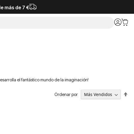
de más de 7 €
desarrolla el fantástico mundo de la imaginación!
Fija
Ordenar por
Dir
De