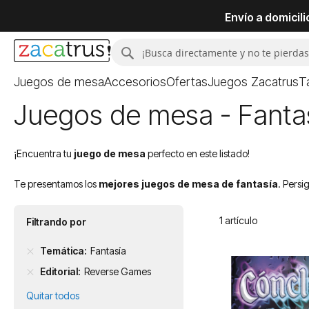
Envío a domicil
Buscar
Buscar
Juegos de mesa
Accesorios
Ofertas
Juegos Zacatrus
T
Juegos de mesa - Fanta
¡Encuentra tu
juego de mesa
perfecto en este listado!
Te presentamos los
mejores juegos de mesa de fantasía
. Persi
1
artículo
Filtrando por
Temática
Fantasía
Editorial
Reverse Games
Quitar todos