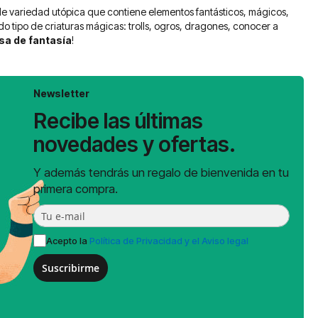
 de variedad utópica que contiene elementos fantásticos, mágicos,
do tipo de criaturas mágicas: trolls, ogros, dragones, conocer a
sa de fantasía
!
Newsletter
Recibe las últimas
novedades y ofertas.
Y además tendrás un regalo de bienvenida en tu
primera compra.
Acepto la
Política de Privacidad y el Aviso legal
Suscribirme