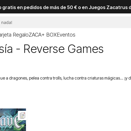
io gratis en pedidos de más de 50 € o en Juegos Zacatrus 
arjeta Regalo
ZACA+ BOX
Eventos
sía - Reverse Games
gue a dragones, pelea contra trolls, lucha contra criaturas mágicas... ¡y 