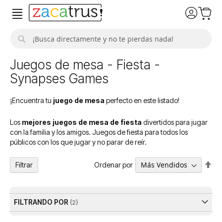
Buscar
Juegos de mesa - Fiesta -
Synapses Games
¡Encuentra tu
juego de mesa
perfecto en este listado!
Los
mejores juegos de mesa de fiesta
divertidos para jugar
con la familia y los amigos. Juegos de fiesta para todos los
públicos con los que jugar y no parar de reír.
Fija
Ordenar por
Filtrar
Dir
De
FILTRANDO POR