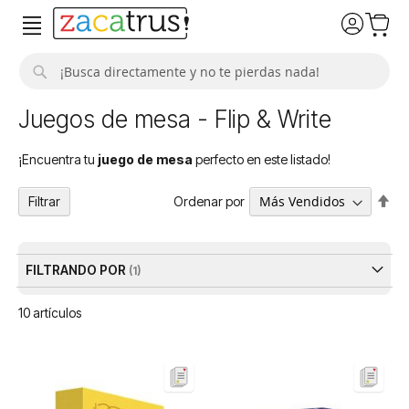
Buscar
Juegos de mesa - Flip & Write
¡Encuentra tu
juego de mesa
perfecto en este listado!
Fija
Ordenar por
Filtrar
Dir
De
FILTRANDO POR
10
artículos