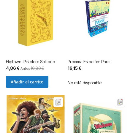
Fliptown: Pistolero Solitario
Próxima Estación: París
Precio
4,86 €
10,80 €
16,15 €
Antes
especial
Añadir al carrito
No está disponible