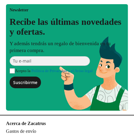
Newsletter
Recibe las últimas novedades
y ofertas.
Y además tendrás un regalo de bienvenida en tu
primera compra.
Acepto la
Política de Privacidad y el Aviso legal
Suscribirme
Acerca de Zacatrus
Gastos de envío