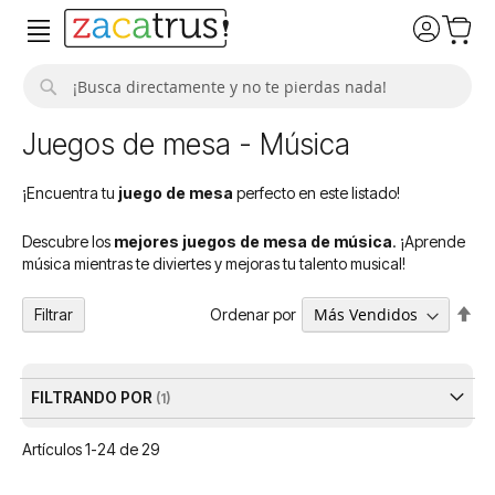
Buscar
Juegos de mesa - Música
¡Encuentra tu
juego de mesa
perfecto en este listado!
Descubre los
mejores juegos de mesa de música
. ¡Aprende
música mientras te diviertes y mejoras tu talento musical!
Fija
Ordenar por
Filtrar
Dir
De
FILTRANDO POR
Artículos
1
-
24
de
29