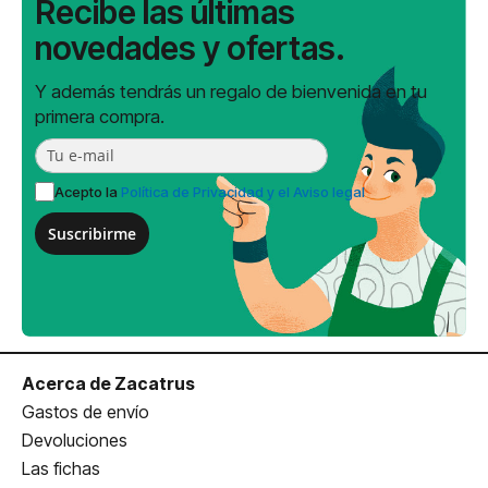
Recibe las últimas
novedades y ofertas.
Y además tendrás un regalo de bienvenida en tu
primera compra.
Acepto la
Política de Privacidad y el Aviso legal
Suscribirme
Acerca de Zacatrus
Gastos de envío
Devoluciones
Las fichas