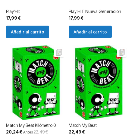
Play'Hit
Play HIT Nueva Generación
17,99 €
17,99 €
Añadir al carrito
Añadir al carrito
Match My Beat Kilómetro 0
Match My Beat
Precio
20,24 €
22,49 €
22,49 €
Antes