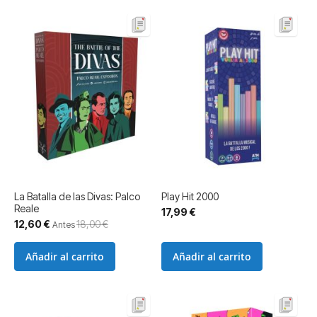
La Batalla de las Divas: Palco
Play Hit 2000
Reale
17,99 €
Precio
12,60 €
18,00 €
Antes
especial
Añadir al carrito
Añadir al carrito