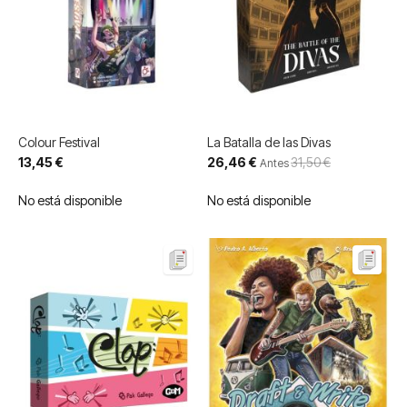
Colour Festival
La Batalla de las Divas
Precio
13,45 €
26,46 €
31,50 €
Antes
especial
No está disponible
No está disponible