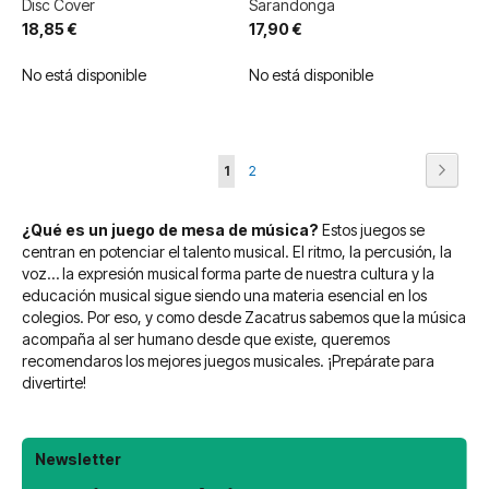
Disc Cover
Sarandonga
18,85 €
17,90 €
No está disponible
No está disponible
Página
Página
Siguie
Actualmente
Página
1
2
estás
¿Qué es un juego de mesa de música?
Estos juegos se
leyendo
centran en potenciar el talento musical. El ritmo, la percusión, la
página
voz… la expresión musical forma parte de nuestra cultura y la
educación musical sigue siendo una materia esencial en los
colegios. Por eso, y como desde Zacatrus sabemos que la música
acompaña al ser humano desde que existe, queremos
recomendaros los mejores juegos musicales. ¡Prepárate para
divertirte!
Newsletter