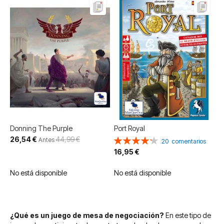
Donning The Purple
Port Royal
Precio
26,54 €
44,99 €
Valoración:
Antes
20
comentarios
especial
85%
16,95 €
No está disponible
No está disponible
¿Qué es un juego de mesa de negociación?
En este tipo de