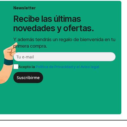
Newsletter
Recibe las últimas
novedades y ofertas.
Y además tendrás un regalo de bienvenida en tu
primera compra.
Acepto la
Política de Privacidad y el Aviso legal
Suscribirme