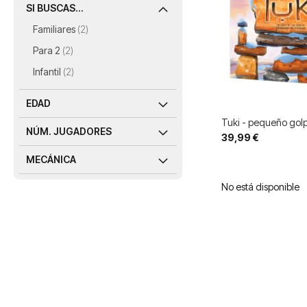
SI BUSCAS...
artículos
Familiares
2
artículos
Para 2
2
artículos
Infantil
2
EDAD
Tuki - pequeño golp
NÚM. JUGADORES
39,99 €
MECÁNICA
No está disponible