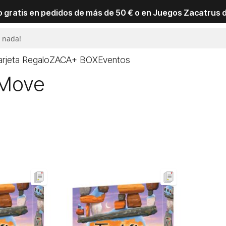
io gratis en pedidos de más de 50 € o en Juegos Zacatrus 
arjeta Regalo
ZACA+ BOX
Eventos
 Move