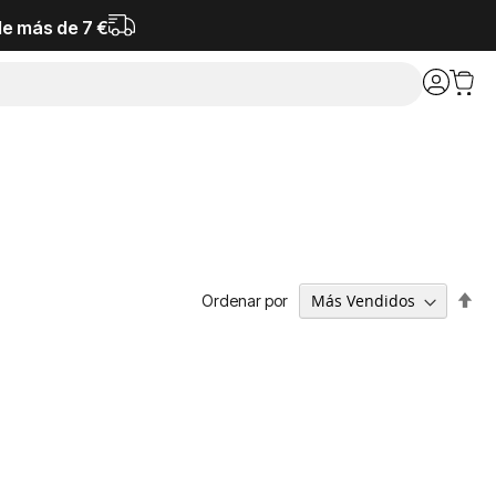
de más de 7 €
Fija
Ordenar por
Dir
De