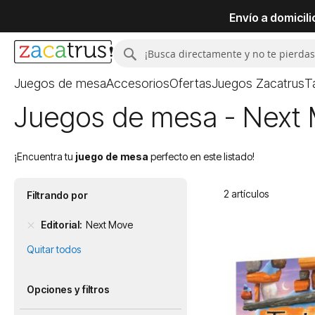
Envío a domicil
Buscar
Buscar
Juegos de mesa
Accesorios
Ofertas
Juegos Zacatrus
T
Juegos de mesa - Next
¡Encuentra tu
juego de mesa
perfecto en este listado!
2
artículos
Filtrando por
Editorial
Next Move
Quitar todos
Opciones y filtros