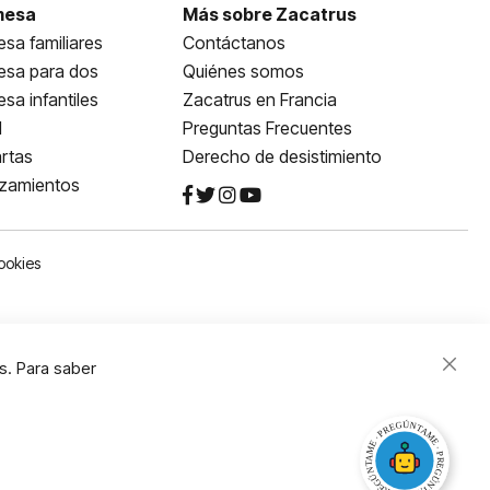
mesa
Más sobre Zacatrus
sa familiares
Contáctanos
esa para dos
Quiénes somos
sa infantiles
Zacatrus en Francia
l
Preguntas Frecuentes
rtas
Derecho de desistimiento
nzamientos
ookies
s. Para saber
Close
Cooki
Bar