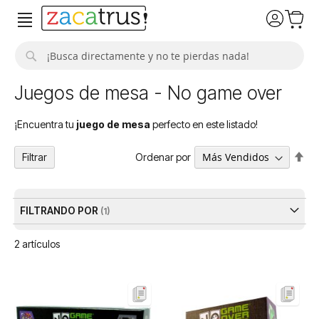
Buscar
Juegos de mesa - No game over
¡Encuentra tu
juego de mesa
perfecto en este listado!
Fija
Ordenar por
Filtrar
Dir
De
FILTRANDO POR
2
artículos