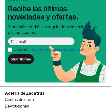
Recibe las últimas
novedades y ofertas.
Y además tendrás un regalo de bienvenida en tu
primera compra.
Acepto la
Política de Privacidad y el Aviso legal
Suscribirme
Acerca de Zacatrus
Gastos de envío
Devoluciones