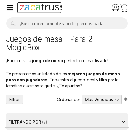
Buscar
Juegos de mesa - Para 2 -
MagicBox
¡Encuentra tu
juego de mesa
perfecto en este listado!
Te presentamos un listado de los
mejores juegos de mesa
para dos jugadores
. Encuentra el juego ideal y filtra por la
temática que más te guste. ¿Te apuntas?
Fija
Ordenar por
Filtrar
Dir
De
FILTRANDO POR