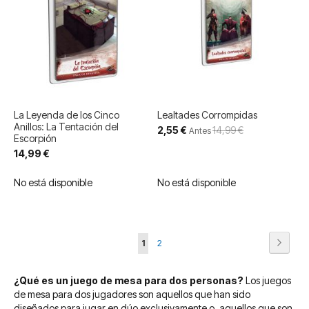
La Leyenda de los Cinco
Lealtades Corrompidas
Anillos: La Tentación del
Precio
2,55 €
14,99 €
Antes
Escorpión
especial
14,99 €
No está disponible
No está disponible
Página
Página
Siguie
Actualmente
Página
1
2
estás
¿Qué es un juego de mesa para dos personas?
Los juegos
leyendo
de mesa para dos jugadores son aquellos que han sido
página
diseñados para jugar en dúo exclusivamente o, aquellos que son