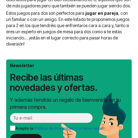
de más jugadores pero que también se pueden jugar siendo dos.
Estos juegos para dos son perfectos para
jugar en pareja
, con
un familiar o con un amigo. En este listado te proponemos juegos
para 2 en los que tendréis que enfrentaros cara a cara y, tanto si
eres un experto en juegos de mesa para dos como si te estás
iniciando... ¡estás en el lugar correcto para pasar horas de
diversión!
Newsletter
Recibe las últimas
novedades y ofertas.
Y además tendrás un regalo de bienvenida en tu
primera compra.
Acepto la
Política de Privacidad y el Aviso legal