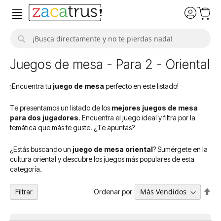
Buscar
Juegos de mesa - Para 2 - Oriental
¡Encuentra tu
juego de mesa
perfecto en este listado!
Te presentamos un listado de los
mejores juegos de mesa
para dos jugadores
. Encuentra el juego ideal y filtra por la
temática que más te guste. ¿Te apuntas?
¿Estás buscando un
juego de mesa oriental
? Sumérgete en la
cultura oriental y descubre los juegos más populares de esta
categoría.
Fija
Ordenar por
Filtrar
Dir
De