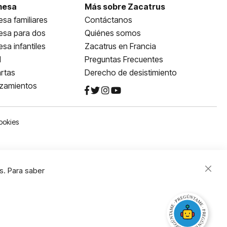
mesa
Más sobre Zacatrus
sa familiares
Contáctanos
esa para dos
Quiénes somos
sa infantiles
Zacatrus en Francia
l
Preguntas Frecuentes
rtas
Derecho de desistimiento
nzamientos
ookies
s. Para saber
Close
Cooki
Bar