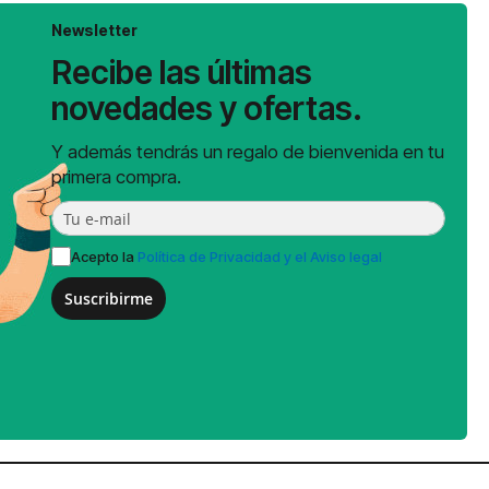
Newsletter
Recibe las últimas
novedades y ofertas.
Y además tendrás un regalo de bienvenida en tu
primera compra.
Acepto la
Política de Privacidad y el Aviso legal
Suscribirme