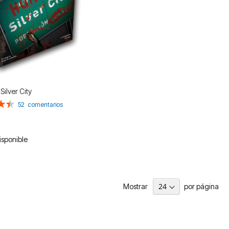
Silver City
n:
52
comentarios
isponible
Mostrar
por página