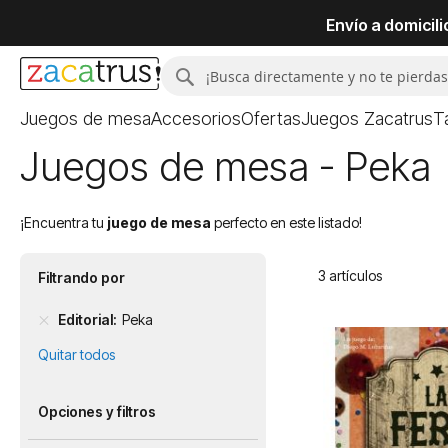
Envío a domicil
Buscar
Buscar
Juegos de mesa
Accesorios
Ofertas
Juegos Zacatrus
T
Juegos de mesa - Peka
¡Encuentra tu
juego de mesa
perfecto en este listado!
3
artículos
Filtrando por
Editorial
Peka
Quitar todos
Opciones y filtros