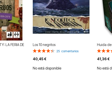
TY: LA FERIA DE
Los 10 negritos
Huida de 
Valoración:
Valoració
25
comentarios
88%
90%
40,45 €
41,36 €
No está disponible
No está d