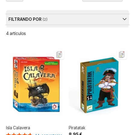
Dir
De
FILTRANDO POR
4
artículos
Isla Calavera
Piratatak
8,95 €
Valoración: