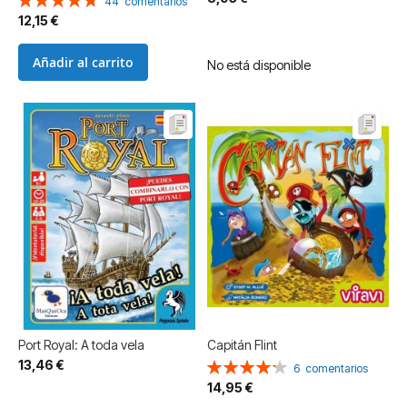
44
comentarios
95%
12,15 €
Añadir al carrito
No está disponible
Port Royal: A toda vela
Capitán Flint
13,46 €
Valoración:
6
comentarios
85%
14,95 €