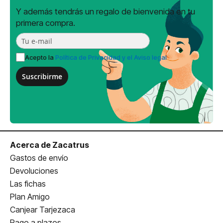
Y además tendrás un regalo de bienvenida en tu
primera compra.
Acepto la
Política de Privacidad y el Aviso legal
Suscribirme
Acerca de Zacatrus
Gastos de envío
Devoluciones
Las fichas
Plan Amigo
Canjear Tarjezaca
Pago a plazos