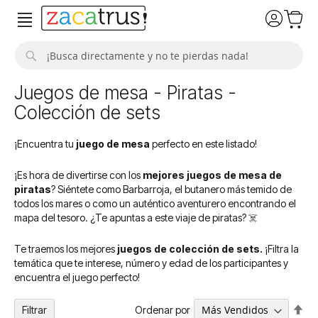
Buscar
Juegos de mesa - Piratas -
Colección de sets
¡Encuentra tu
juego de mesa
perfecto en este listado!
¡Es hora de divertirse con los
mejores juegos de mesa de
piratas
? Siéntete como Barbarroja, el butanero más temido de
todos los mares o como un auténtico aventurero encontrando el
mapa del tesoro. ¿Te apuntas a este viaje de piratas? ☠️
Te traemos los mejores
juegos de colección de sets.
¡Filtra la
temática que te interese, número y edad de los participantes y
encuentra el juego perfecto!
Fija
Ordenar por
Filtrar