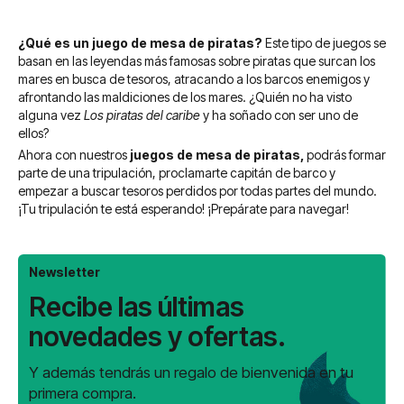
¿Qué es un juego de mesa de piratas?
Este tipo de juegos se
basan en las leyendas más famosas sobre piratas que surcan los
mares en busca de tesoros, atracando a los barcos enemigos y
afrontando las maldiciones de los mares. ¿Quién no ha visto
alguna vez
Los piratas del caribe
y ha soñado con ser uno de
ellos?
Ahora con nuestros
juegos de mesa de piratas,
podrás formar
parte de una tripulación, proclamarte capitán de barco y
empezar a buscar tesoros perdidos por todas partes del mundo.
¡Tu tripulación te está esperando! ¡Prepárate para navegar!
Newsletter
Recibe las últimas
novedades y ofertas.
Y además tendrás un regalo de bienvenida en tu
primera compra.