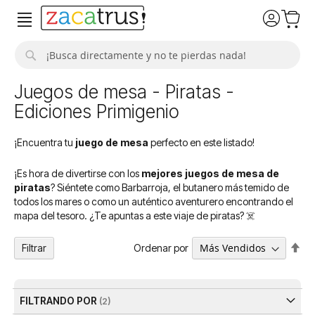
Buscar
Juegos de mesa - Piratas -
Ediciones Primigenio
¡Encuentra tu
juego de mesa
perfecto en este listado!
¡Es hora de divertirse con los
mejores juegos de mesa de
piratas
? Siéntete como Barbarroja, el butanero más temido de
todos los mares o como un auténtico aventurero encontrando el
mapa del tesoro. ¿Te apuntas a este viaje de piratas? ☠️
Fija
Ordenar por
Filtrar
Dir
De
FILTRANDO POR