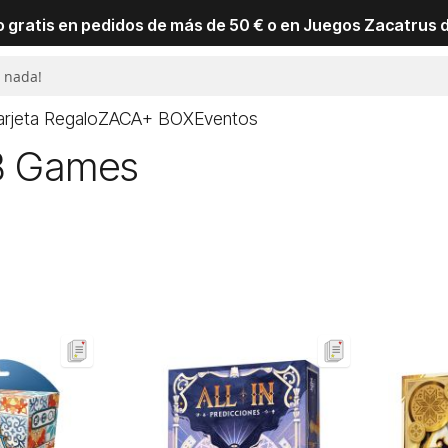
io gratis en pedidos de más de 50 € o en Juegos Zacatrus 
arjeta Regalo
ZACA+ BOX
Eventos
 B Games