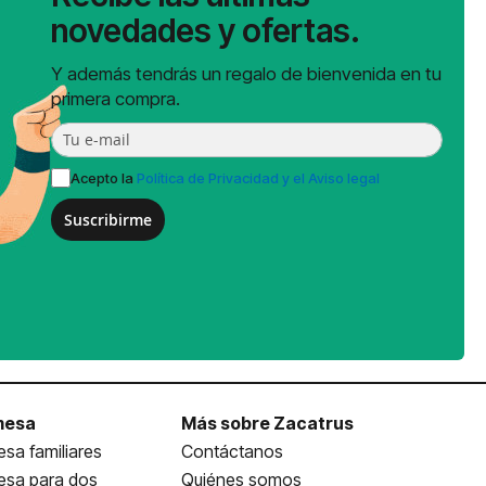
novedades y ofertas.
Y además tendrás un regalo de bienvenida en tu
primera compra.
Acepto la
Política de Privacidad y el Aviso legal
Suscribirme
mesa
Más sobre Zacatrus
sa familiares
Contáctanos
esa para dos
Quiénes somos