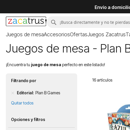
Envío a domicil
Buscar
Buscar
Juegos de mesa
Accesorios
Ofertas
Juegos Zacatrus
T
Juegos de mesa - Plan
¡Encuentra tu
juego de mesa
perfecto en este listado!
16
artículos
Filtrando por
Editorial
Plan B Games
Quitar todos
Opciones y filtros