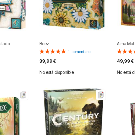
talado
Beez
Alma Mat
Valoración:
Valoració
1
comentario
100%
100%
39,99 €
49,99 €
No está disponible
No está d