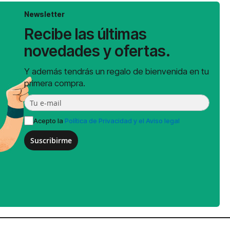
Newsletter
Recibe las últimas
novedades y ofertas.
Y además tendrás un regalo de bienvenida en tu
primera compra.
Acepto la
Política de Privacidad y el Aviso legal
Suscribirme