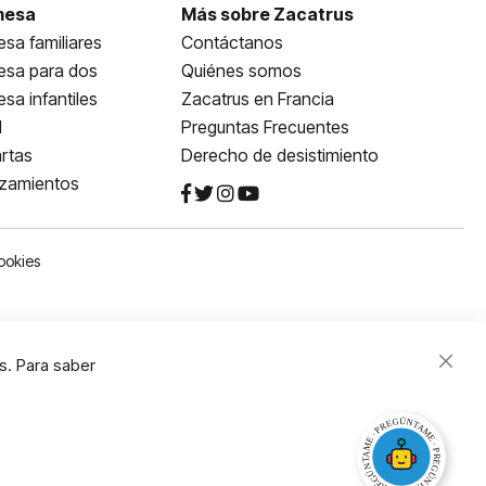
mesa
Más sobre Zacatrus
sa familiares
Contáctanos
esa para dos
Quiénes somos
sa infantiles
Zacatrus en Francia
l
Preguntas Frecuentes
rtas
Derecho de desistimiento
nzamientos
ookies
s. Para saber
Close
Cooki
Bar