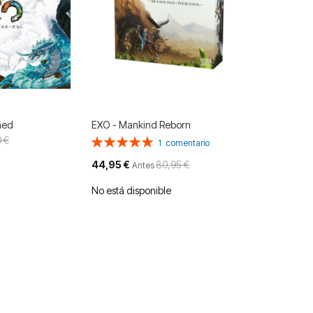
hed
EXO - Mankind Reborn
 €
Valoración:
1
comentario
100%
Precio
44,95 €
80,95 €
Antes
especial
No está disponible