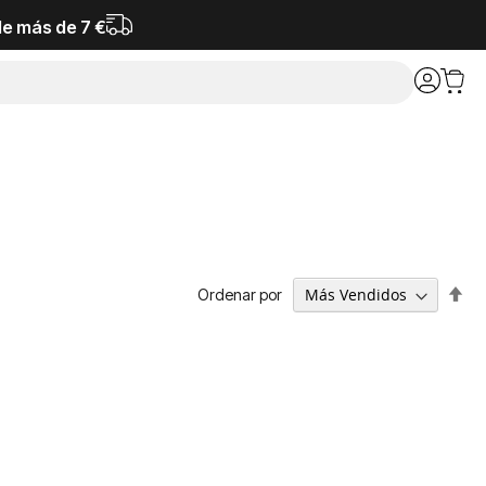
de más de 7 €
Fija
Ordenar por
Dir
De