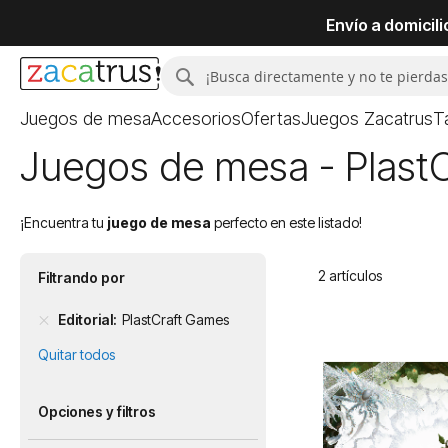
Envío a domicil
Buscar
Buscar
Juegos de mesa
Accesorios
Ofertas
Juegos Zacatrus
T
Juegos de mesa - Plast
¡Encuentra tu
juego de mesa
perfecto en este listado!
2
artículos
Filtrando por
Editorial
PlastCraft Games
Quitar todos
Opciones y filtros