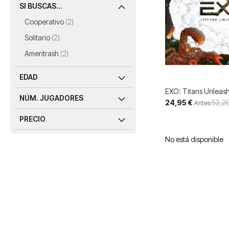
SI BUSCAS...
artículos
Cooperativo
2
artículos
Solitario
2
artículos
Ameritrash
2
EDAD
EXO: Titans Unleas
NÚM. JUGADORES
Precio
24,95 €
52,20
Antes
especial
PRECIO
No está disponible