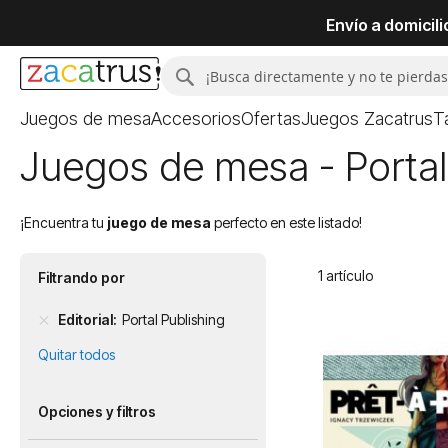
Envío a domicil
Buscar
Buscar
Juegos de mesa
Accesorios
Ofertas
Juegos Zacatrus
T
Juegos de mesa - Portal
¡Encuentra tu
juego de mesa
perfecto en este listado!
1
artículo
Filtrando por
Editorial
Portal Publishing
Quitar todos
Opciones y filtros