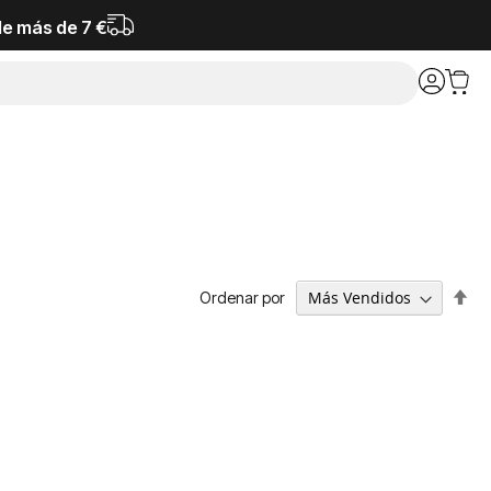
de más de 7 €
Fija
Ordenar por
Dir
De