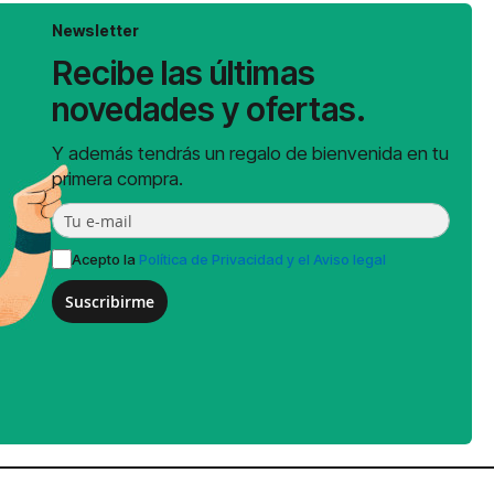
Newsletter
Recibe las últimas
novedades y ofertas.
Y además tendrás un regalo de bienvenida en tu
primera compra.
Acepto la
Política de Privacidad y el Aviso legal
Suscribirme