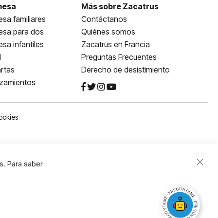
mesa
Más sobre Zacatrus
sa familiares
Contáctanos
esa para dos
Quiénes somos
sa infantiles
Zacatrus en Francia
l
Preguntas Frecuentes
rtas
Derecho de desistimiento
nzamientos
ookies
s. Para saber
Close
Cooki
Bar