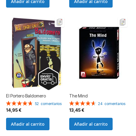
Añadir al carrito
Añadir al carrito
El Portero Baldomero
The Mind
Valoración:
Valoración:
52
comentarios
24
comentarios
96%
93%
14,95 €
13,45 €
Añadir al carrito
Añadir al carrito