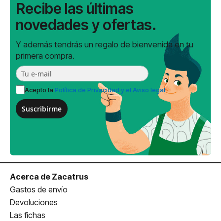
Recibe las últimas
novedades y ofertas.
Y además tendrás un regalo de bienvenida en tu
primera compra.
Acepto la
Política de Privacidad y el Aviso legal
Suscribirme
Acerca de Zacatrus
Gastos de envío
Devoluciones
Las fichas