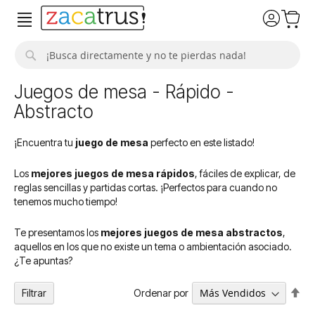
Buscar
Juegos de mesa - Rápido -
Abstracto
¡Encuentra tu
juego de mesa
perfecto en este listado!
Los
mejores juegos de mesa rápidos
, fáciles de explicar, de
reglas sencillas y partidas cortas. ¡Perfectos para cuando no
tenemos mucho tiempo!
Te presentamos los
mejores juegos de mesa abstractos
,
aquellos en los que no existe un tema o ambientación asociado.​
¿Te apuntas?
Fija
Ordenar por
Filtrar
Dir