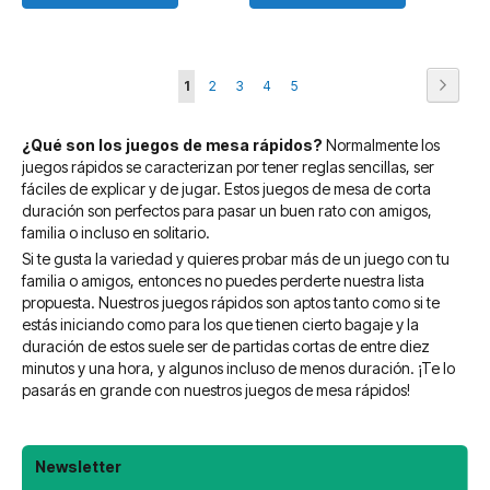
Página
Página
Siguie
Actualmente
Página
Página
Página
Página
1
2
3
4
5
estás
¿Qué son los juegos de mesa rápidos?
Normalmente los
leyendo
juegos rápidos se caracterizan por tener reglas sencillas, ser
página
fáciles de explicar y de jugar. Estos juegos de mesa de corta
duración son perfectos para pasar un buen rato con amigos,
familia o incluso en solitario.
Si te gusta la variedad y quieres probar más de un juego con tu
familia o amigos, entonces no puedes perderte nuestra lista
propuesta. Nuestros juegos rápidos son aptos tanto como si te
estás iniciando como para los que tienen cierto bagaje y la
duración de estos suele ser de partidas cortas de entre diez
minutos y una hora, y algunos incluso de menos duración. ¡Te lo
pasarás en grande con nuestros juegos de mesa rápidos!
Newsletter