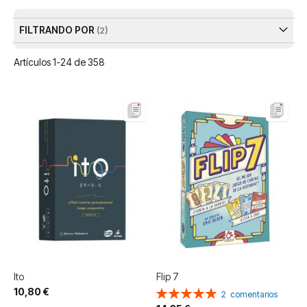
De
FILTRANDO POR
Artículos
1
-
24
de
358
Ito
Flip 7
10,80 €
Valoración:
2
comentarios
100%