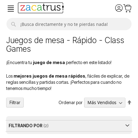
Buscar
Juegos de mesa - Rápido - Class
Games
¡Encuentra tu
juego de mesa
perfecto en este listado!
Los
mejores juegos de mesa rápidos
, fáciles de explicar, de
reglas sencillas y partidas cortas. ¡Perfectos para cuando no
tenemos mucho tiempo!
Fija
Ordenar por
Filtrar
Dir
De
FILTRANDO POR