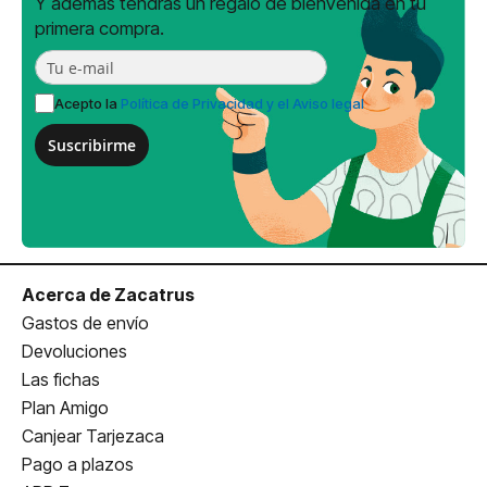
Y además tendrás un regalo de bienvenida en tu
primera compra.
Acepto la
Política de Privacidad y el Aviso legal
Suscribirme
Acerca de Zacatrus
Gastos de envío
Devoluciones
Las fichas
Plan Amigo
Canjear Tarjezaca
Pago a plazos