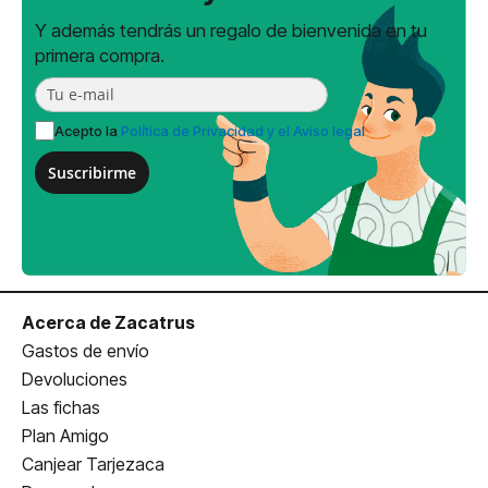
Y además tendrás un regalo de bienvenida en tu
primera compra.
Acepto la
Política de Privacidad y el Aviso legal
Suscribirme
Acerca de Zacatrus
Gastos de envío
Devoluciones
Las fichas
Plan Amigo
Canjear Tarjezaca