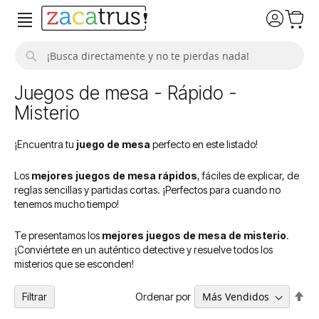
Buscar
Juegos de mesa - Rápido -
Misterio
¡Encuentra tu
juego de mesa
perfecto en este listado!
Los
mejores juegos de mesa rápidos
, fáciles de explicar, de
reglas sencillas y partidas cortas. ¡Perfectos para cuando no
tenemos mucho tiempo!
Te presentamos los
mejores juegos de mesa de misterio
.
¡Conviértete en un auténtico detective y resuelve todos los
misterios que se esconden!
Fija
Ordenar por
Filtrar
Dir