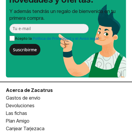
Y además tendrás un regalo de bienvenida en tu
primera compra.
Acepto la
Política de Privacidad y el Aviso legal
Suscribirme
Acerca de Zacatrus
Gastos de envío
Devoluciones
Las fichas
Plan Amigo
Canjear Tarjezaca