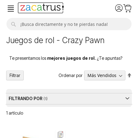
Buscar
Juegos de rol - Crazy Pawn
Te presentamos los
mejores juegos de rol.
¿Te apuntas?
Fija
Ordenar por
Filtrar
Dir
De
FILTRANDO POR
1
artículo