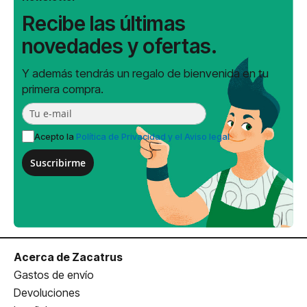
Recibe las últimas
novedades y ofertas.
Y además tendrás un regalo de bienvenida en tu
primera compra.
Acepto la
Política de Privacidad y el Aviso legal
Suscribirme
Acerca de Zacatrus
Gastos de envío
Devoluciones