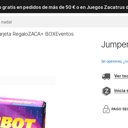
io gratis en pedidos de más de 50 € o en Juegos Zacatrus 
arjeta Regalo
ZACA+ BOX
Eventos
Jumpe
Sin opiniones, ¿n
Ver to
Inicia
PAGO SE