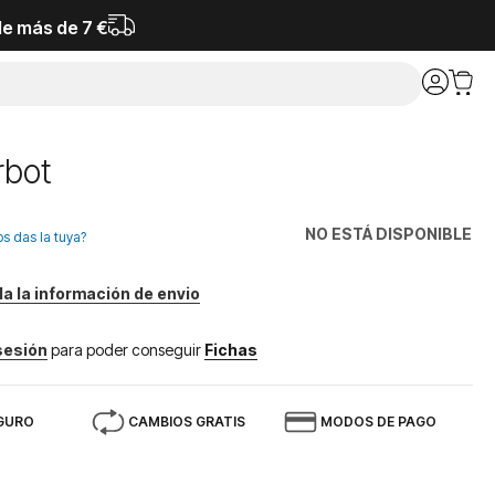
de más de 7 €
rbot
NO ESTÁ DISPONIBLE
os das la tuya?
da la información de envio
 sesión
para poder conseguir
Fichas
GURO
CAMBIOS GRATIS
MODOS DE PAGO