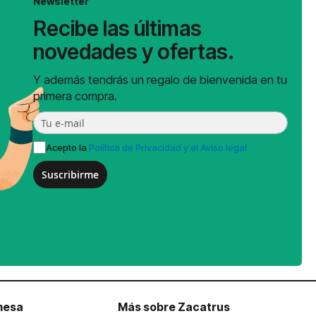
Newsletter
Recibe las últimas
novedades y ofertas.
Y además tendrás un regalo de bienvenida en tu
primera compra.
Acepto la
Política de Privacidad y el Aviso legal
Suscribirme
mesa
Más sobre Zacatrus