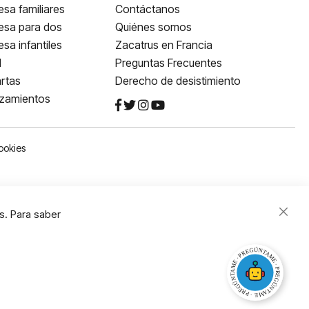
sa familiares
Contáctanos
esa para dos
Quiénes somos
sa infantiles
Zacatrus en Francia
l
Preguntas Frecuentes
rtas
Derecho de desistimiento
nzamientos
ookies
s. Para saber
Close
Cooki
Bar