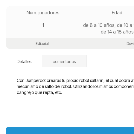
Saltar
al
Núm. jugadores
Edad
comienzo
de
1
de 8 a 10 años, de 10 a
la
galería
de 14 a 18 años
de
imágenes
Editorial
Devi
Detalles
comentarios
Con Jumperbot crearás tu propio robot saltarín, el cual podrá 
mecanismo de salto del robot. Utilizando los mismos componente
cangrejo que repta, etc.