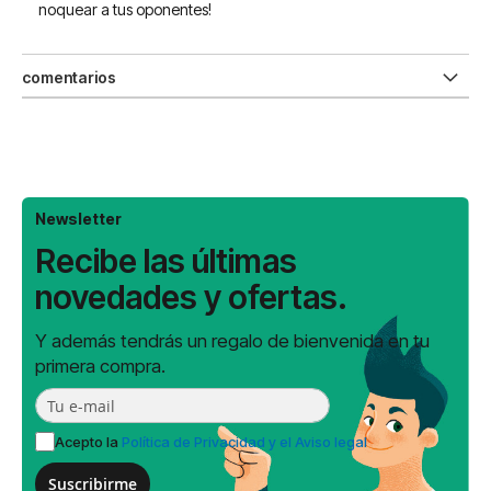
noquear a tus oponentes!
comentarios
Newsletter
Recibe las últimas
novedades y ofertas.
Y además tendrás un regalo de bienvenida en tu
primera compra.
Acepto la
Política de Privacidad y el Aviso legal
Suscribirme