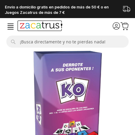
Envío a domicilio gratis en pedidos de más de 50 € o en
Juegos Zacatrus de más de 7 €
Buscar
Saltar
al
final
de
la
galería
de
imágenes