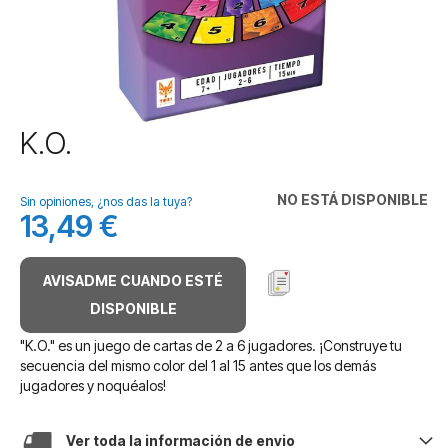
Saltar
K.O.
al
comienzo
de
NO ESTÁ DISPONIBLE
Sin opiniones, ¿nos das la tuya?
la
13,49 €
galería
de
imágenes
AVISADME CUANDO ESTÉ
DISPONIBLE
"K.O." es un juego de cartas de 2 a 6 jugadores. ¡Construye tu
secuencia del mismo color del 1 al 15 antes que los demás
jugadores y noquéalos!
Ver toda la información de envio