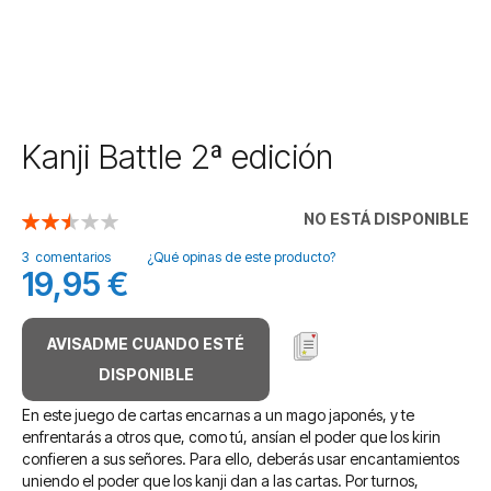
Saltar
Kanji Battle 2ª edición
al
comienzo
de
NO ESTÁ DISPONIBLE
Valoración:
la
50
100
% of
galería
3
comentarios
¿Qué opinas de este producto?
19,95 €
de
imágenes
AVISADME CUANDO ESTÉ
DISPONIBLE
En este juego de cartas encarnas a un mago japonés, y te
enfrentarás a otros que, como tú, ansían el poder que los kirin
confieren a sus señores. Para ello, deberás usar encantamientos
uniendo el poder que los kanji dan a las cartas. Por turnos,