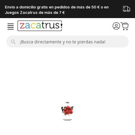
Envío a domicilio gratis en pedidos de más de 50 € o en
Juegos Zacatrus de más de 7 €
Buscar
Saltar
al
final
de
la
galería
de
imágenes