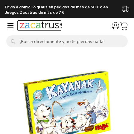
Envío a domicilio gratis en pedidos de más de 50 € o en
Juegos Zacatrus de más de 7 €
Buscar
Saltar
al
final
de
la
galería
de
imágenes