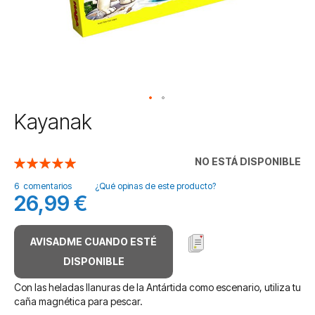
Saltar
Kayanak
al
comienzo
de
NO ESTÁ DISPONIBLE
Valoración:
la
100
100
% of
galería
6
comentarios
¿Qué opinas de este producto?
26,99 €
de
imágenes
AVISADME CUANDO ESTÉ
DISPONIBLE
Con las heladas llanuras de la Antártida como escenario, utiliza tu
caña magnética para pescar.