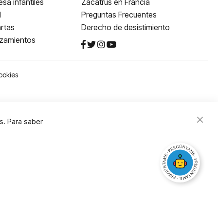
sa infantiles
Zacatrus en Francia
l
Preguntas Frecuentes
rtas
Derecho de desistimiento
nzamientos
ookies
s. Para saber
Close
Cooki
Bar