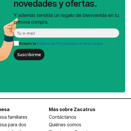
novedades y ofertas.
Y además tendrás un regalo de bienvenida en tu
primera compra.
Acepto la
Política de Privacidad y el Aviso legal
Suscribirme
mesa
Más sobre Zacatrus
sa familiares
Contáctanos
esa para dos
Quiénes somos