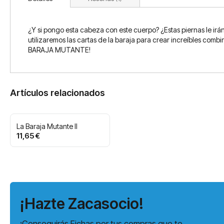
¿Y si pongo esta cabeza con este cuerpo? ¿Estas piernas le irá
utilizaremos las cartas de la baraja para crear increíbles comb
BARAJA MUTANTE!
Artículos relacionados
La Baraja Mutante II
11,65 €
¡Hazte Zacasocio!
¡Conseguirás Fichas por tus compras que te