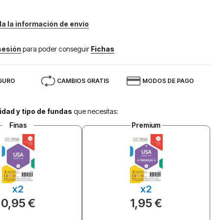
da la información de envio
 sesión
para poder conseguir
Fichas
GURO
CAMBIOS GRATIS
MODOS DE PAGO
idad y tipo de fundas
que necesitas:
Finas
Premium
x2
x2
0,95 €
1,95 €