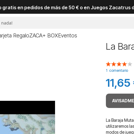
io gratis en pedidos de más de 50 € o en Juegos Zacatrus 
arjeta Regalo
ZACA+ BOX
Eventos
La Bara
Valoración:
80
100
% of
1
comentario
11,65
AVISADME
La Baraja Mutan
utilizaremos la
modos de jueg