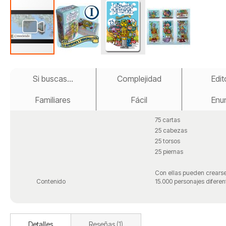
Saltar
al
Si buscas...
Complejidad
Edit
comienzo
de
Familiares
Fácil
Enun
la
galería
de
75 cartas
imágenes
25 cabezas
25 torsos
25 piernas
Con ellas pueden crears
Contenido
15.000 personajes diferen
Detalles
Reseñas
1