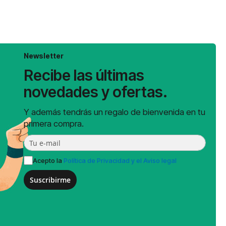
Newsletter
Recibe las últimas
novedades y ofertas.
Y además tendrás un regalo de bienvenida en tu
primera compra.
Acepto la
Política de Privacidad y el Aviso legal
Suscribirme