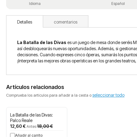
Idioma
Español
Detalles
comentarios
La Batalla de las Divas
es un juego de mesa donde seréis Marí
así desbloquearás nuevas oportunidades. Además, si gestionas la
decisiones. Cuando expreses cinco óperas, sumarás los puntos c
¡Interpreta las mejores obras operísticas en los grandes teat
Artículos relacionados
seleccionar todo
Comprueba los artículos para añadir a la cesta o
La Batalla de las Divas:
Palco Reale
Precio
12,60 €
18,00 €
Antes
especial
Añadir al carrito