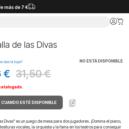
de más de 7 €
lla de las Divas
NO ESTÁ DISPONIBLE
os das la tuya?
 €
31,50 €
Antes
catalogado
.
 CUANDO ESTÉ DISPONIBLE
las Divas" es un juego de mesa para dos jugadores. ¡Domina el piano,
tesituras vocales, la orquesta y la fama en los teatros para conseguir