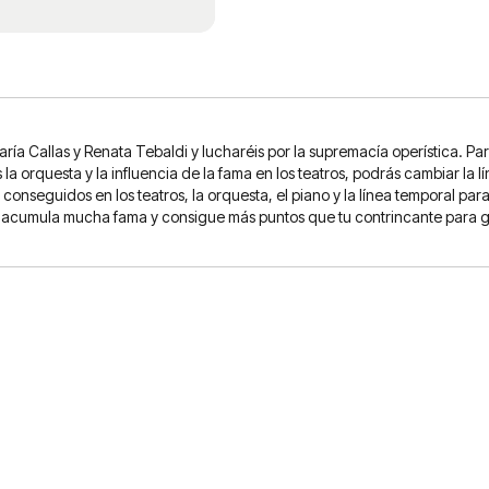
a Callas y Renata Tebaldi y lucharéis por la supremacía operística. Para 
 orquesta y la influencia de la fama en los teatros, podrás cambiar la l
onseguidos en los teatros, la orquesta, el piano y la línea temporal pa
ros, acumula mucha fama y consigue más puntos que tu contrincante para 