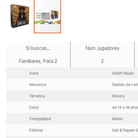
Saltar
al
Si buscas...
Núm. jugadores
comienzo
de
Familiares, Para 2
2
la
galería
de
Autor
Albert Reyes
imágenes
Mecánica
Gestión de car
Temática
Música
Edad
de 14 a 18 año
Complejidad
Medio
Editorial
Salt & Pepper