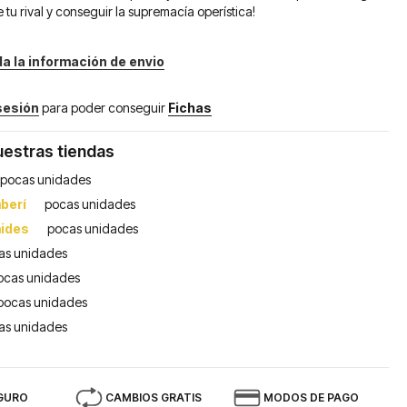
tu rival y conseguir la supremacía operística!
da la información de envio
 sesión
para poder conseguir
Fichas
uestras tiendas
pocas unidades
berí
pocas unidades
mides
pocas unidades
as unidades
ocas unidades
pocas unidades
as unidades
GURO
CAMBIOS GRATIS
MODOS DE PAGO