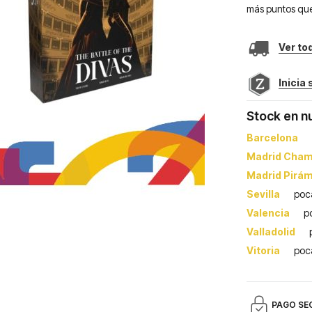
más puntos que 
Ver to
Inicia
Stock en n
Barcelona
Madrid Cham
Madrid Pirá
Sevilla
poc
Valencia
p
Valladolid
Vitoria
poc
PAGO SE