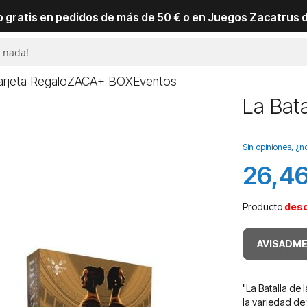
io gratis en pedidos de más de 50 € o en Juegos Zacatrus 
arjeta Regalo
ZACA+ BOX
Eventos
La Bata
Sin opiniones, ¿n
26,46
Precio
especial
Producto
des
AVISADME
"La Batalla de 
la variedad de 