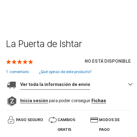
Saltar
La Puerta de Ishtar
al
comienzo
de
NO ESTÁ DISPONIBLE
Valoración:
la
100
100
% of
galería
1
comentario
¿Qué opinas de este producto?
de
imágenes
Ver toda la información de envio
Inicia sesión
para poder conseguir
Fichas
PAGO SEGURO
CAMBIOS
MODOS DE
GRATIS
PAGO