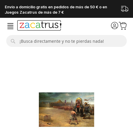
Envío a domicilio gratis en pedidos de más de 50 € o en
Juegos Zacatrus de más de 7 €
Buscar
Saltar
al
final
de
la
galería
de
imágenes