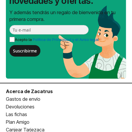
novedades y ofertas.
Y además tendrás un regalo de bienvenida en tu
primera compra.
Acepto la
Política de Privacidad y el Aviso legal
Suscribirme
Acerca de Zacatrus
Gastos de envío
Devoluciones
Las fichas
Plan Amigo
Canjear Tarjezaca