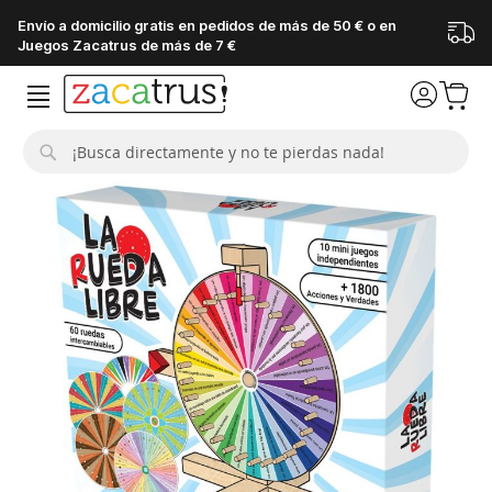
Envío a domicilio gratis en pedidos de más de 50 € o en
Juegos Zacatrus de más de 7 €
Buscar
Saltar
al
final
de
la
galería
de
imágenes