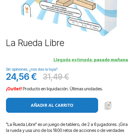
Saltar
La Rueda Libre
al
comienzo
de
Llegada estimada:
pasado mañana
la
Sin opiniones, ¿nos das la tuya?
galería
24,56 €
31,49 €
de
Precio
Antes
imágenes
especial
¡Outlet!
Producto en liquidación. Últimas unidades.
AÑADIR AL CARRITO
"La Rueda Libre" es un juego de tablero, de 2 a 6 jugadores. ¡Gira
la rueda y usa uno de los 1800 retos de acciones o de verdades