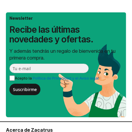
Newsletter
Recibe las últimas
novedades y ofertas.
Y además tendrás un regalo de bienvenida en tu
primera compra.
Acepto la
Política de Privacidad y el Aviso legal
Suscribirme
Acerca de Zacatrus