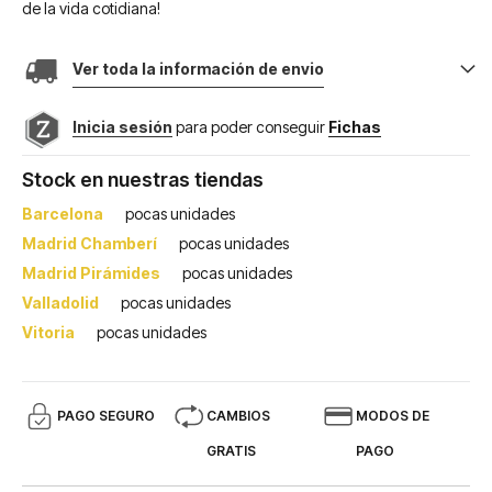
de la vida cotidiana!
Ver toda la información de envio
Inicia sesión
para poder conseguir
Fichas
Stock en nuestras tiendas
Barcelona
pocas unidades
Madrid Chamberí
pocas unidades
Madrid Pirámides
pocas unidades
Valladolid
pocas unidades
Vitoria
pocas unidades
PAGO SEGURO
CAMBIOS
MODOS DE
GRATIS
PAGO