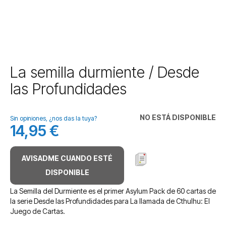
Saltar
La semilla durmiente / Desde
al
las Profundidades
comienzo
de
la
NO ESTÁ DISPONIBLE
galería
Sin opiniones, ¿nos das la tuya?
14,95 €
de
imágenes
AVISADME CUANDO ESTÉ
DISPONIBLE
La Semilla del Durmiente es el primer Asylum Pack de 60 cartas de
la serie Desde las Profundidades para La llamada de Cthulhu: El
Juego de Cartas.