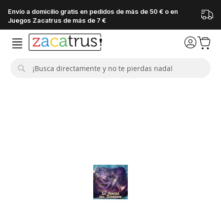
Envío a domicilio gratis en pedidos de más de 50 € o en
Juegos Zacatrus de más de 7 €
Buscar
Saltar
al
final
de
la
galería
de
imágenes