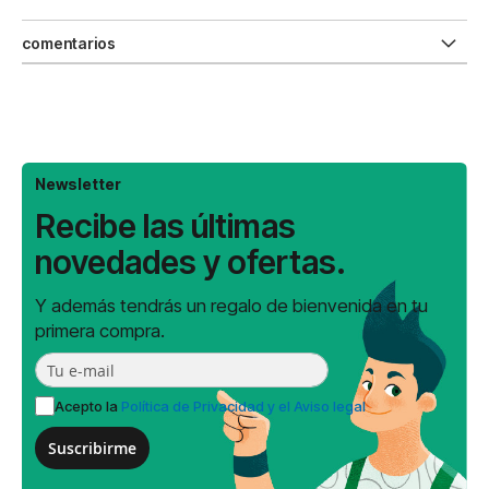
comentarios
Newsletter
Recibe las últimas
novedades y ofertas.
Y además tendrás un regalo de bienvenida en tu
primera compra.
Acepto la
Política de Privacidad y el Aviso legal
Suscribirme