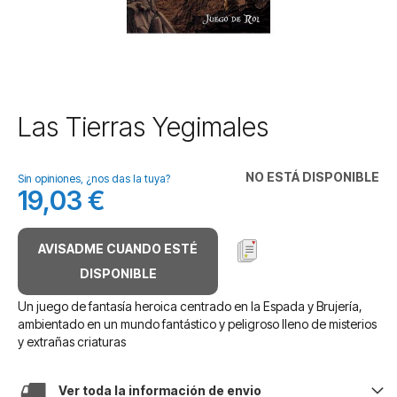
Saltar
Las Tierras Yegimales
al
comienzo
de
NO ESTÁ DISPONIBLE
Sin opiniones, ¿nos das la tuya?
la
19,03 €
galería
de
imágenes
AVISADME CUANDO ESTÉ
DISPONIBLE
Un juego de fantasía heroica centrado en la Espada y Brujería,
ambientado en un mundo fantástico y peligroso lleno de misterios
y extrañas criaturas
Ver toda la información de envio