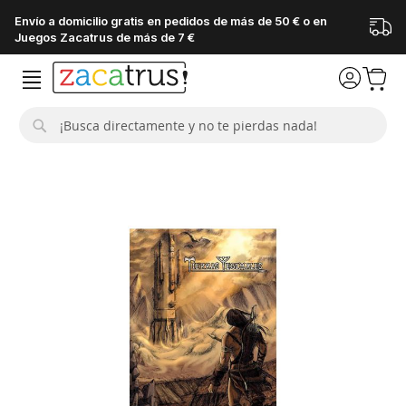
Envío a domicilio gratis en pedidos de más de 50 € o en
Juegos Zacatrus de más de 7 €
Buscar
Saltar
al
final
de
la
galería
de
imágenes