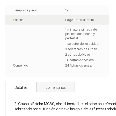
Saltar
al
Tiempo de juego
120
comienzo
de
Editorial
Edge Entertainment
la
galería
1 miniatura pintada de
de
plástico con peana y
imágenes
pedestal
1 selector de velocidad
3 selectores de Orden
2 cartas de Nave
14 cartas de Mejora
Contenido
24 fichas diversas.
Detalles
comentarios
El Crucero Estelar MC80, clase Libertad, es el principal refere
sobre todo por su función de nave insignia de las fuerzas rebel