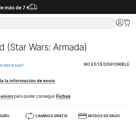
de más de 7 €
ad (Star Wars: Armada)
NO ESTÁ DISPONIBLE
os das la tuya?
da la información de envio
 sesión
para poder conseguir
Fichas
GURO
CAMBIOS GRATIS
MODOS DE PAGO