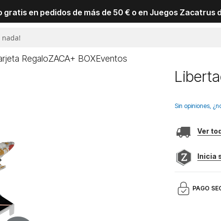
io gratis en pedidos de más de 50 € o en Juegos Zacatrus 
arjeta Regalo
ZACA+ BOX
Eventos
Libert
Sin opiniones, ¿n
Ver to
Inicia
PAGO SE