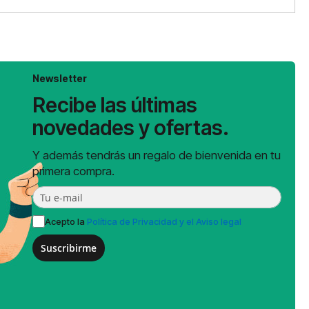
Newsletter
Recibe las últimas
novedades y ofertas.
Y además tendrás un regalo de bienvenida en tu
primera compra.
Acepto la
Política de Privacidad y el Aviso legal
Suscribirme