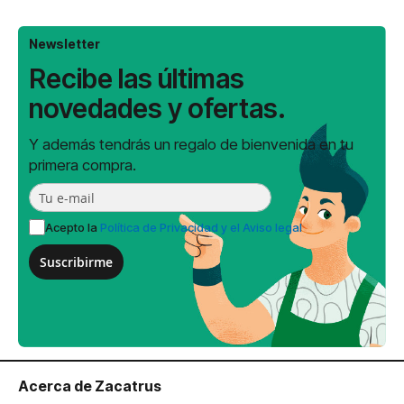
Newsletter
Recibe las últimas
novedades y ofertas.
Y además tendrás un regalo de bienvenida en tu
primera compra.
Acepto la
Política de Privacidad y el Aviso legal
Suscribirme
Acerca de Zacatrus