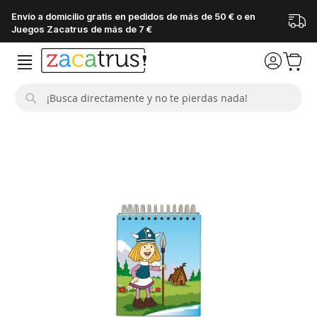
Envío a domicilio gratis en pedidos de más de 50 € o en
Juegos Zacatrus de más de 7 €
Buscar
Saltar
al
final
de
la
galería
de
imágenes