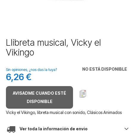
Saltar
LIibreta musical, Vicky el
al
Vikingo
comienzo
de
la
NO ESTÁ DISPONIBLE
galería
Sin opiniones, ¿nos das la tuya?
6,26 €
de
imágenes
AVISADME CUANDO ESTÉ
DISPONIBLE
Vicky el Vikingo, libreta musical con sonido, Clásicos Animados
Ver toda la información de envio