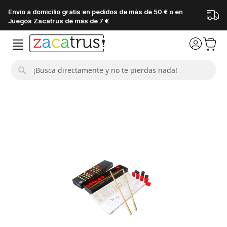
Envío a domicilio gratis en pedidos de más de 50 € o en
Juegos Zacatrus de más de 7 €
Buscar
Saltar
al
final
de
la
galería
de
imágenes