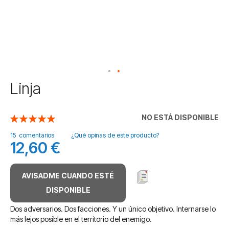
Saltar
Linja
al
comienzo
de
NO ESTÁ DISPONIBLE
Valoración:
la
100
100
% of
galería
15
comentarios
¿Qué opinas de este producto?
12,60 €
de
imágenes
AVISADME CUANDO ESTÉ
DISPONIBLE
Dos adversarios. Dos facciones. Y un único objetivo. Internarse lo
más lejos posible en el territorio del enemigo.