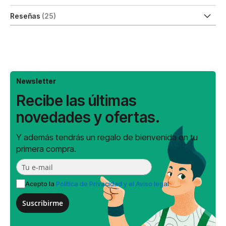
Reseñas
25
Newsletter
Recibe las últimas
novedades y ofertas.
Y además tendrás un regalo de bienvenida en tu
primera compra.
Acepto la
Política de Privacidad y el Aviso legal
Suscribirme