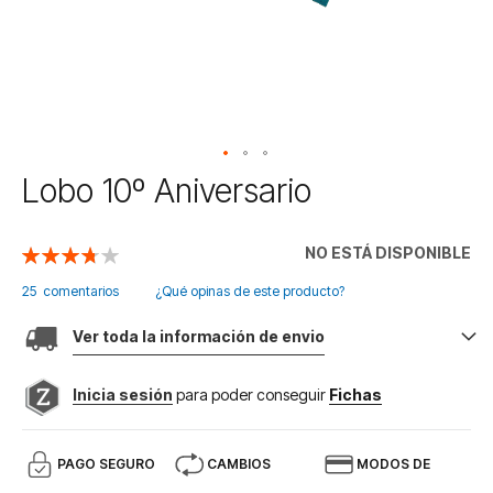
Saltar
Lobo 10º Aniversario
al
comienzo
de
NO ESTÁ DISPONIBLE
Valoración:
la
75
100
% of
galería
25
comentarios
¿Qué opinas de este producto?
de
imágenes
Ver toda la información de envio
Inicia sesión
para poder conseguir
Fichas
PAGO SEGURO
CAMBIOS
MODOS DE