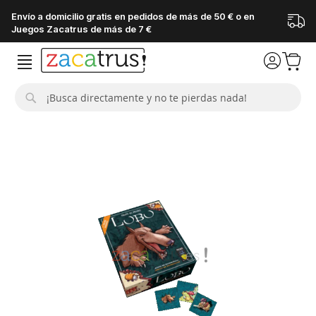
Envío a domicilio gratis en pedidos de más de 50 € o en
Juegos Zacatrus de más de 7 €
Buscar
Saltar
al
final
de
la
galería
de
imágenes