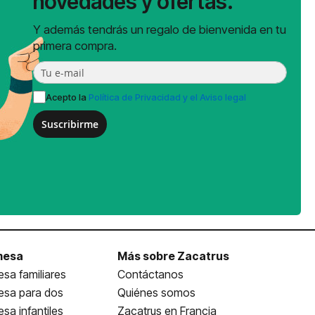
novedades y ofertas.
Y además tendrás un regalo de bienvenida en tu
primera compra.
Acepto la
Política de Privacidad y el Aviso legal
Suscribirme
mesa
Más sobre Zacatrus
sa familiares
Contáctanos
esa para dos
Quiénes somos
sa infantiles
Zacatrus en Francia