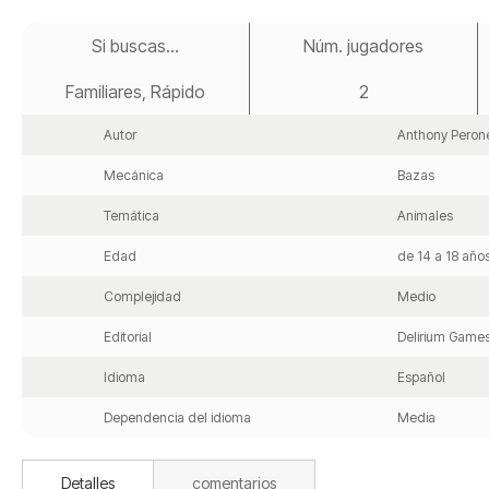
Saltar
al
Si buscas...
Núm. jugadores
comienzo
de
Familiares, Rápido
2
la
galería
de
Autor
Anthony Peron
imágenes
Mecánica
Bazas
Temática
Animales
Edad
de 14 a 18 año
Complejidad
Medio
Editorial
Delirium Game
Idioma
Español
Dependencia del idioma
Media
Detalles
comentarios