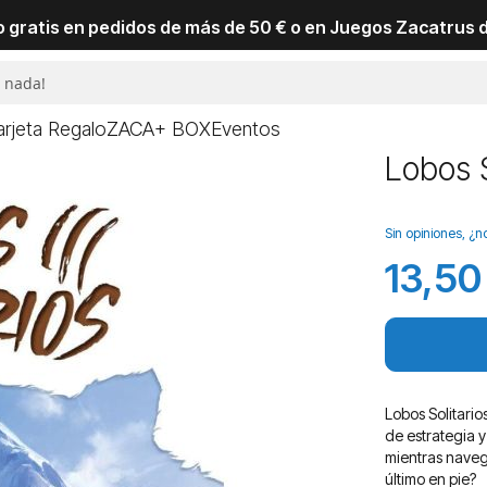
io gratis en pedidos de más de 50 € o en Juegos Zacatrus 
arjeta Regalo
ZACA+ BOX
Eventos
Lobos S
Sin opiniones, ¿n
13,50
Lobos Solitari
de estrategia 
mientras naveg
último en pie?