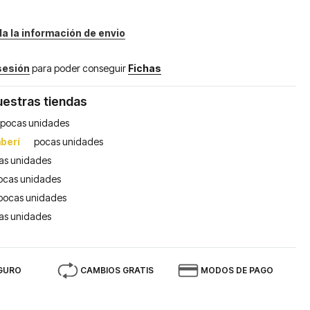
da la información de envio
 sesión
para poder conseguir
Fichas
uestras tiendas
pocas unidades
berí
pocas unidades
as unidades
ocas unidades
pocas unidades
as unidades
GURO
CAMBIOS GRATIS
MODOS DE PAGO