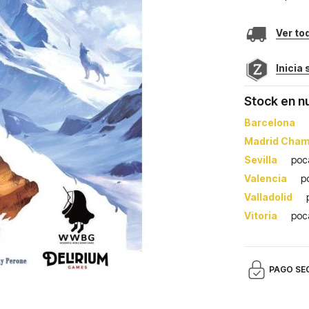
Ver to
Inicia
Stock en n
Barcelona
Madrid Cham
Sevilla
poc
Valencia
p
Valladolid
Vitoria
poc
PAGO SE