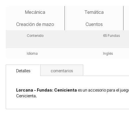
Saltar
al
Mecánica
Temática
comienzo
de
Creación de mazo
Cuentos
la
galería
de
Contenido
65 Fundas
imágenes
Idioma
Inglés
Detalles
comentarios
Lorcana - Fundas: Cenicienta
es un accesorio para el jueg
Cenicienta.