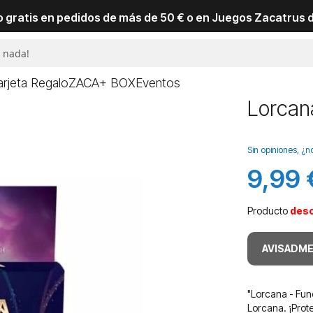
io gratis en pedidos de más de 50 € o en Juegos Zacatrus 
arjeta Regalo
ZACA+ BOX
Eventos
Lorcan
Sin opiniones, ¿n
9,99 
Producto
des
AVISADME
"Lorcana - Fun
Lorcana. ¡Prot