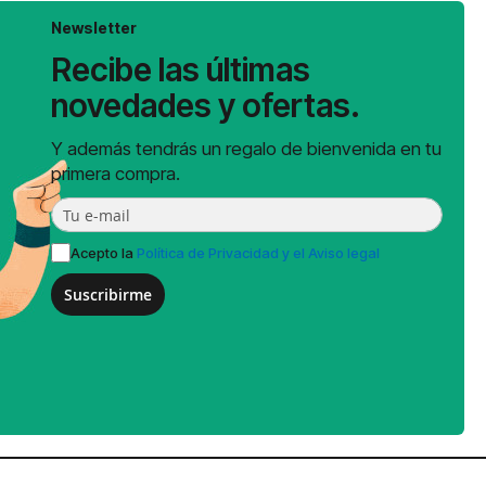
Newsletter
Recibe las últimas
novedades y ofertas.
Y además tendrás un regalo de bienvenida en tu
primera compra.
Acepto la
Política de Privacidad y el Aviso legal
Suscribirme