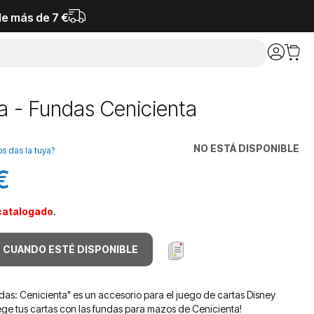
de más de 7 €
a - Fundas Cenicienta
NO ESTÁ DISPONIBLE
os das la tuya?
€
catalogado
.
 CUANDO ESTÉ DISPONIBLE
das: Cenicienta" es un accesorio para el juego de cartas Disney
ege tus cartas con las fundas para mazos de Cenicienta!