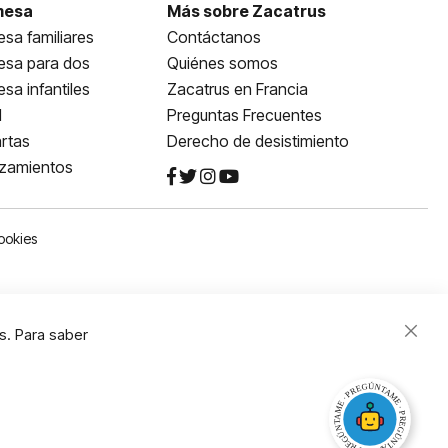
mesa
Más sobre Zacatrus
sa familiares
Contáctanos
esa para dos
Quiénes somos
sa infantiles
Zacatrus en Francia
l
Preguntas Frecuentes
rtas
Derecho de desistimiento
nzamientos
ookies
s. Para saber
Close
Cooki
Bar