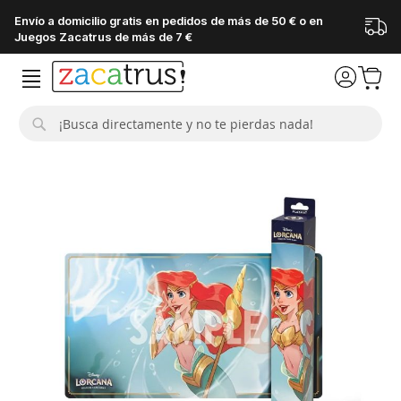
Envío a domicilio gratis en pedidos de más de 50 € o en
Juegos Zacatrus de más de 7 €
Buscar
Saltar
al
final
de
la
galería
de
imágenes