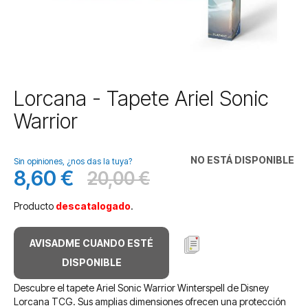
Saltar
Lorcana - Tapete Ariel Sonic
al
Warrior
comienzo
de
la
NO ESTÁ DISPONIBLE
galería
Sin opiniones, ¿nos das la tuya?
8,60 €
20,00 €
de
Precio
Antes
imágenes
especial
Producto
descatalogado
.
AVISADME CUANDO ESTÉ
DISPONIBLE
Descubre el tapete Ariel Sonic Warrior Winterspell de Disney
Lorcana TCG. Sus amplias dimensiones ofrecen una protección