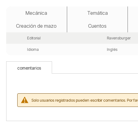
Saltar
al
Mecánica
Temática
comienzo
de
Creación de mazo
Cuentos
la
galería
de
Editorial
Ravensburger
imágenes
Idioma
Inglés
comentarios
Solo usuarios registrados pueden escribir comentarios. Por fa