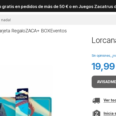
io gratis en pedidos de más de 50 € o en Juegos Zacatrus 
arjeta Regalo
ZACA+ BOX
Eventos
Lorcan
Sin opiniones, ¿n
19,99
AVISADME
Ver to
Inicia