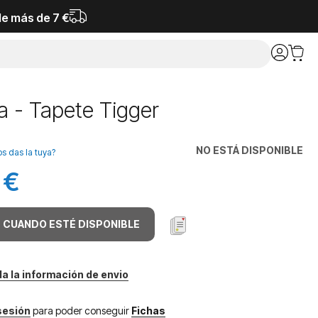
de más de 7 €
a - Tapete Tigger
NO ESTÁ DISPONIBLE
os das la tuya?
 €
 CUANDO ESTÉ DISPONIBLE
da la información de envio
 sesión
para poder conseguir
Fichas