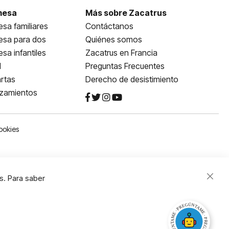
mesa
Más sobre Zacatrus
sa familiares
Contáctanos
esa para dos
Quiénes somos
sa infantiles
Zacatrus en Francia
l
Preguntas Frecuentes
rtas
Derecho de desistimiento
nzamientos
ookies
s. Para saber
Close
Cooki
Bar