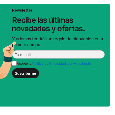
Newsletter
Recibe las últimas
novedades y ofertas.
Y además tendrás un regalo de bienvenida en tu
primera compra.
Acepto la
Política de Privacidad y el Aviso legal
Suscribirme