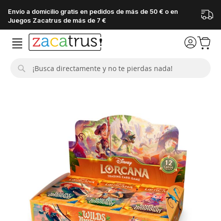
Envío a domicilio gratis en pedidos de más de 50 € o en
Juegos Zacatrus de más de 7 €
Buscar
Saltar
al
final
de
la
galería
de
imágenes