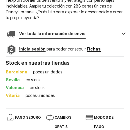
inexplorados llenos de aventura y estrategia con personajes
inolvidables. Amplía tu colección con 288 cartas únicas de
Disney Lorcana. ¿Estás listo para explorar lo desconocido y crear
tu propia leyenda?
Ver toda la información de envio
Inicia sesión
para poder conseguir
Fichas
Stock en nuestras tiendas
Barcelona
pocas unidades
Sevilla
en stock
Valencia
en stock
Vitoria
pocas unidades
PAGO SEGURO
CAMBIOS
MODOS DE
GRATIS
PAGO