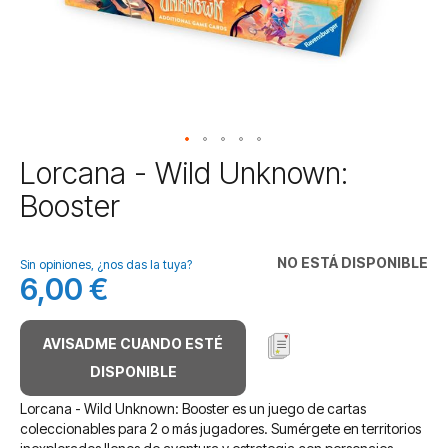
Saltar
Lorcana - Wild Unknown:
al
Booster
comienzo
de
la
NO ESTÁ DISPONIBLE
galería
Sin opiniones, ¿nos das la tuya?
6,00 €
de
imágenes
AVISADME CUANDO ESTÉ
DISPONIBLE
Lorcana - Wild Unknown: Booster es un juego de cartas
coleccionables para 2 o más jugadores. Sumérgete en territorios