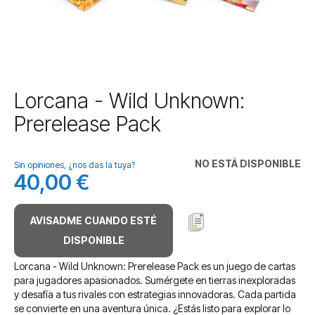
Saltar
Lorcana - Wild Unknown:
al
Prerelease Pack
comienzo
de
la
NO ESTÁ DISPONIBLE
galería
Sin opiniones, ¿nos das la tuya?
40,00 €
de
imágenes
AVISADME CUANDO ESTÉ
DISPONIBLE
Lorcana - Wild Unknown: Prerelease Pack es un juego de cartas
para jugadores apasionados. Sumérgete en tierras inexploradas
y desafía a tus rivales con estrategias innovadoras. Cada partida
se convierte en una aventura única. ¿Estás listo para explorar lo