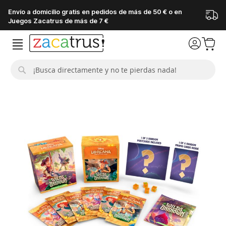
Envío a domicilio gratis en pedidos de más de 50 € o en
Juegos Zacatrus de más de 7 €
Buscar
Saltar
al
final
de
la
galería
de
imágenes